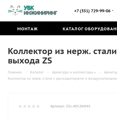
+7 (351) 729-99-06
МОНТАЖ
КАТАЛОГ ОБОРУДОВАН
Коллектор из нерж. стал
выхода ZS
—
—
—
Главная
Каталог
Арматура и коллекторы
Армату
Коллектор из нерж. стали с расходомерами и воздухоотводчи
Артикул:
ZSc.405.0604S