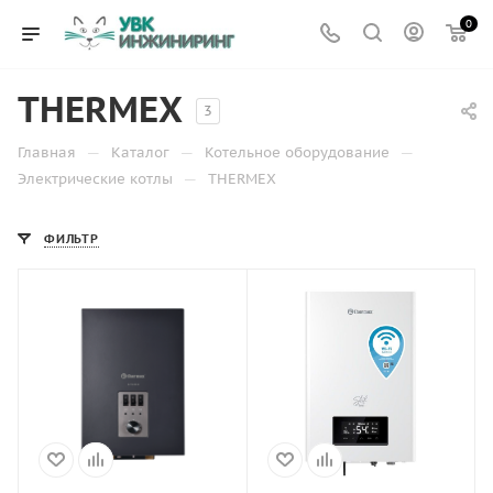
0
THERMEX
3
—
—
—
Главная
Каталог
Котельное оборудование
—
Электрические котлы
THERMEX
ФИЛЬТР