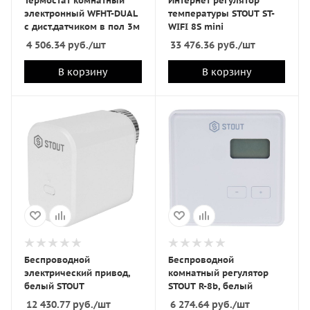
Термостат комнатный
Интернет регулятор
электронный WFHT-DUAL
температуры STOUT ST-
с дист.датчиком в пол 3м
WIFI 8S mini
4 506.34
руб.
/шт
33 476.36
руб.
/шт
В корзину
В корзину
Беспроводной
Беспроводной
электрический привод,
комнатный регулятор
белый STOUT
STOUT R-8b, белый
12 430.77
руб.
/шт
6 274.64
руб.
/шт