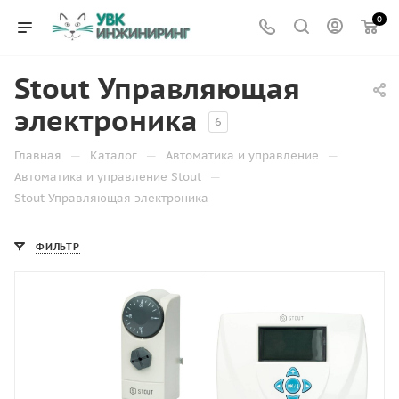
0
Stout Управляющая
электроника
6
—
—
—
Главная
Каталог
Автоматика и управление
—
Автоматика и управление Stout
Stout Управляющая электроника
ФИЛЬТР