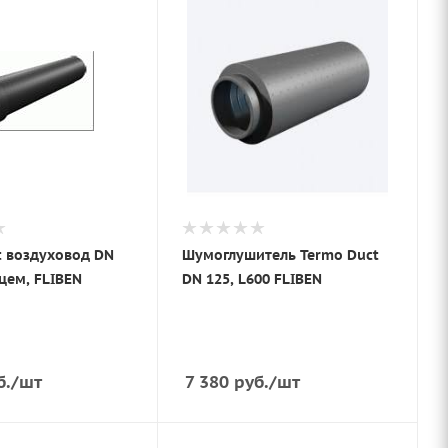
t воздуховод DN
Шумоглушитель Termo Duct
цем, FLIBEN
DN 125, L600 FLIBEN
б.
/шт
7 380
руб.
/шт