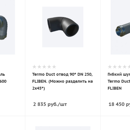
ель
Termo Duct отвод 90° DN 250,
Гибкий шу
600
FLIBEN. (Можно разделить на
Termo Duct
2х45°)
FLIBEN
2 835
руб.
/шт
18 450
р