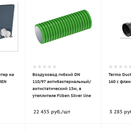
тер на
Воздуховод гибкий DN
Termo Duc
BEN
110/97 антибактериальный/
160 с флан
антистатический 15м, в
утеплителе Fliben Silver line
22 455
руб.
/шт
3 285
ру