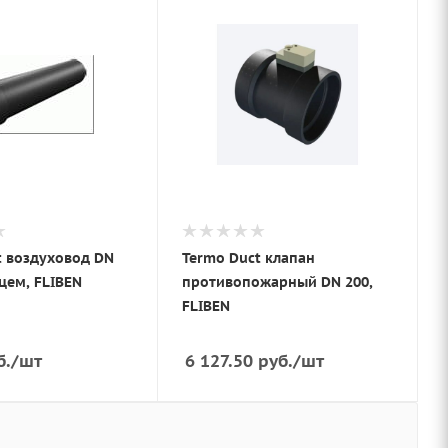
t воздуховод DN
Termo Duct клапан
цем, FLIBEN
противопожарный DN 200,
FLIBEN
б.
/шт
6 127.50
руб.
/шт