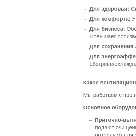
Для здоровья:
С
Для комфорта:
У
Для бизнеса:
Обе
Повышает произво
Для сохранения 
Для энергоэффе
обогреве/охлажде
Какое вентиляцио
Мы работаем с пров
Основное оборудов
Приточно-вытя
подают очищенн
роторным) для 