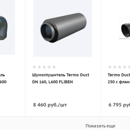
ель
Шумоглушитель Termo Duct
Termo Duc
600
DN 160, L600 FLIBEN
250 с флан
8 460
руб.
/шт
6 795
ру
Показать еще