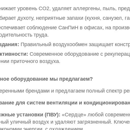
нижает уровень CO2, удаляет аллергены, пыль, пре
бирает духоту, неприятные запахи (кухня, санузел, г
спечивает соблюдение СанПиН в офисах, на произво
дительность труда.
здания:
Правильный воздухообмен защищает констру
ктивности:
Современное оборудование с рекуперац
нии приточного воздуха.
нное оборудование мы предлагаем?
еренными брендами и предлагаем полный спектр ре
ание для систем вентиляции и кондиционирован
жные установки (ПВУ):
«Сердце» любой современн
ый уличный воздух и удаляют загрязненный. Ключе
экономии энергии, с охлаждением.