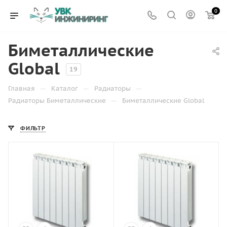
0
Биметаллические
Global
19
—
—
—
Главная
Каталог
Радиаторы
—
Радиаторы Биметаллические
Биметаллические Global
ФИЛЬТР