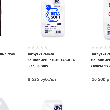
ль 12x40
Загрузка смола
Загрузка 
ионообменная «BETASOFT»
ионообмен
(25л, 20.5кг)
(Токем-153)
8 525
руб.
/шт
10 500
р