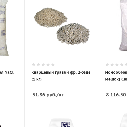
ая NaCl
Кварцевый гравий фр. 2-5мм
Ионообмен
(1 кг)
мешок) Ca
51.86
руб.
/кг
8 116.50