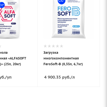
смола
Загрузка
ная «ALFASOFT
многокомпонентная
» (25л, 20кг)
FeroSoft-В (8,33л, 6,7кг)
уб.
/уп
4 900.35
руб.
/л