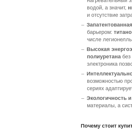
нагревательный э
водой, а значит,
н
и отсутствие затр
Запатентованна
барьером:
титан
числе легионеллы
Высокая энергоэ
полиуретана
без
электроника позв
Интеллектуально
возможностью про
сериях адаптируе
Экологичность и
материалы, а сис
Почему стоит купи