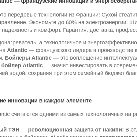
antic — французские инновации и энергосберег
это передовые технологии из Франции! Сухой стеати
правление. Экономьте до 60% на электроэнергии. Ши
 надежность и комфорт. Гарантия, доставка, профе
донагреватель, а технологичное и энергоэффективн
 на
Atlantic
— французского лидера в производстве к
м.
Бойлеры Atlantic
— это воплощение интеллектуал
 бойлер Atlantic
— значит инвестировать в совреме
чей водой, сохраняя при этом семейный бюджет бл
ские инновации в каждом элементе
antic считаются одними из самых технологичных на 
ый ТЭН — революционная защита от накипи:
В от