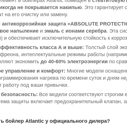
лемент в бойлерах Atlantic помещен в
стеатитовую 
икогда не покрывается накипью
. Это гарантирует
ат на его очистку или замену.
я антикоррозийная защита «ABSOLUTE PROTECTI
овое напыление
и
эмаль с ионами серебра
. Эта си
) и обеспечивает исключительную стойкость к корроз
ффективность класса А и выше:
Толстый слой эк
 фреона, интеллектуальные режимы работы (наприм
оляют экономить
до 40-60% электроэнергии
по сра
е управление и комфорт:
Многие модели оснащен
граммирования нагрева по времени суток и дням не
т работу под ваши привычки.
 безопасность:
Все модели соответствуют строгим
тема защиты включает предохранительный клапан, за
ть бойлер Atlantic у официального дилера?