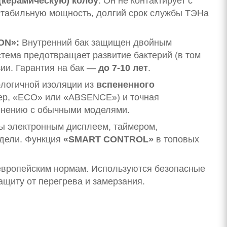
(керамическую) колбу
. Он не контактирует с
 стабильную мощность, долгий срок службы ТЭНа
ON»:
Внутренний бак защищен двойным
стема предотвращает развитие бактерий (в том
ии. Гарантия на бак —
до 7-10 лет
.
ологичной изоляции из
вспененного
ер, «ECO» или «ABSENCE») и точная
внению с обычными моделями.
ы электронным дисплеем, таймером,
дели. Функция
«SMART CONTROL»
в топовых
 европейским нормам. Используются безопасные
щиту от перегрева и замерзания.