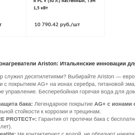
R PL V (50 л.) настенный, ТЭН
1,5 кВт
т
10 790.42
руб.
/шт
онагреватели Ariston: Итальянские инновации д
ер служил десятилетиями? Выбирайте Ariston — евр
и с покрытием AG+ на ионах серебра, титановой э
ое управление. Бесперебойная горячая вода для дом
ащита бака:
Легендарное покрытие
AG+ с ионами 
ьной стойкости к коррозии и трещинам.
RE PROTECT»:
Гарантия от протечки бака с бесплат
лет).
atite:
Не контактируют с водой, не образуют накипи