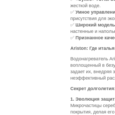
жесткой воде.
✅
Умное управлени
присутствия для эко
✅
Широкий модель
настенные и наполь
✅
Признанное каче
Ariston: Где итал
Водонагреватель Ari
воплощенный в безу
задает их, внедряя
неэффективный расх
Секрет долголетия:
1. Эволюция защиты
Микрочастицы сереб
покрытия, делая ег