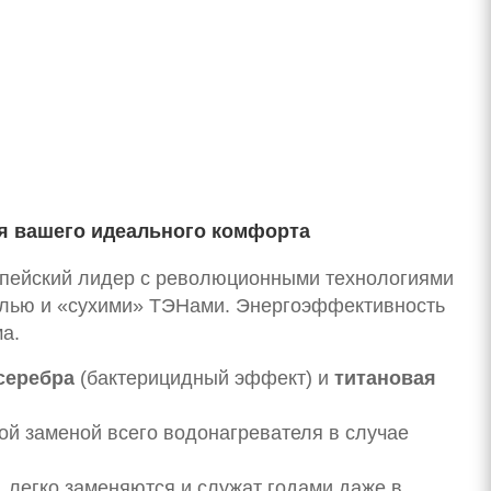
ля вашего идеального комфорта
опейский лидер с революционными технологиями
малью и «сухими» ТЭНами. Энергоэффективность
а.
серебра
(бактерицидный эффект) и
титановая
ной заменой всего водонагревателя в случае
, легко заменяются и служат годами даже в