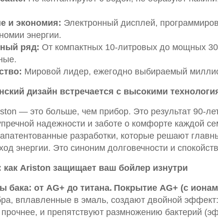
е и экономия:
Электронный дисплей, программиров
номии энергии.
ный ряд:
От компактных 10-литровых до мощных 30
ные.
ство:
Мировой лидер, ежегодно выбираемый милли
ьянский дизайн встречается с высокими технологи
ston — это больше, чем прибор. Это результат 90-ле
пречной надежности и заботе о комфорте каждой сем
 запатентованные разработки, которые решают главн
од энергии. Это синоним долговечности и спокойств
 как Ariston защищает ваш бойлер изнутри
 бака: от AG+ до титана.
Покрытие AG+ (с ионам
ра, вплавленные в эмаль, создают двойной эффект:
о прочнее, и препятствуют размножению бактерий (э