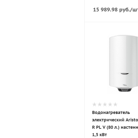
15 989.98
руб.
/ш
Водонагреватель
электрический Arist
R PL V (80 л.) насте
1,5 кВт