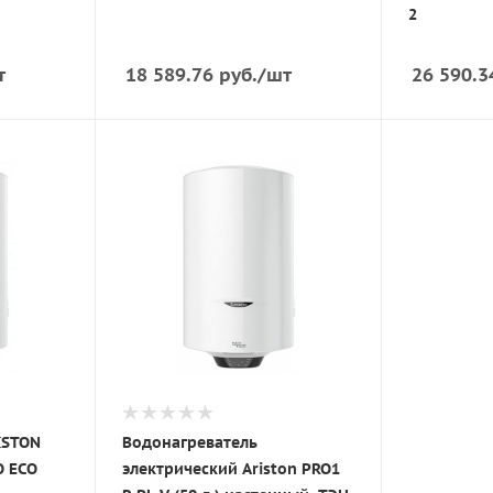
2
т
18 589.76
руб.
/шт
26 590.3
ISTON
Водонагреватель
O ECO
электрический Ariston PRO1