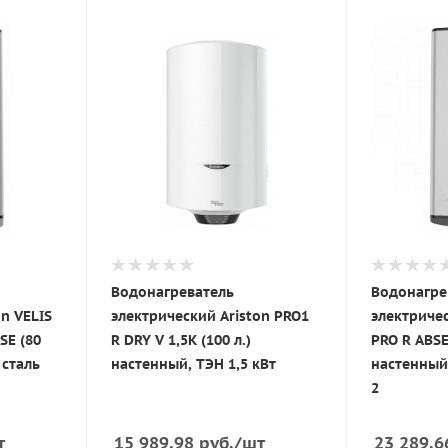
Водонагреватель
Водонагре
n VELIS
электрический Ariston PRO1
электричес
SE (80
R DRY V 1,5K (100 л.)
PRO R ABSE
 сталь
настенный, ТЭН 1,5 кВт
настенный,
2
т
15 989.98
руб.
/шт
23 289.6