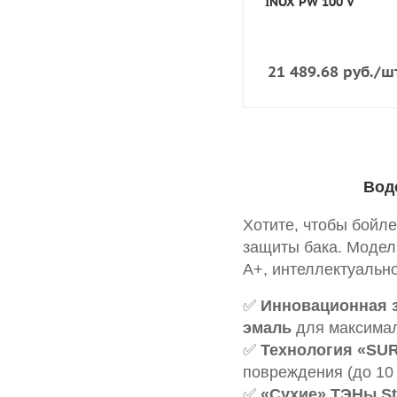
INOX PW 100 V
21 489.68
руб.
/ш
Вод
Хотите, чтобы бойл
защиты бака. Модел
А+, интеллектуальн
✅
Инновационная з
эмаль
для максимал
✅
Технология «SU
повреждения (до 10 
✅
«Сухие» ТЭНы Ste