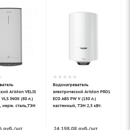
ватель
Водонагреватель
кий Ariston VELIS
электрический Ariston PRO1
 VLS INOX (80 л.)
ECO ABS PW V (150 л.)
 нерж. сталь,ТЭН
настенный, ТЭН 2,5 кВт.
6
руб.
/шт
24 198.08
руб.
/шт