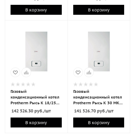
турбо/отопл+ГВС)
В корзину
В корзину
Газовый
Газовый
конденсационный котел
конденсационный котел
Protherm Рысь К 18/25
Protherm Рысь К 30 MKО
MKV газ.(18 (25) кВт/
газ.(30 кВт/турбо/отопл)
142 526.30
руб.
/шт
141 526.70
руб.
/шт
турбо/отопл+ГВС)
В корзину
В корзину