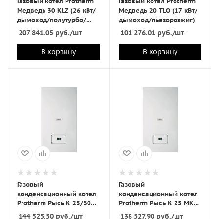
Газовый котел Protherm
Газовый котел Protherm
Медведь 30 KLZ (26 кВт/
Медведь 20 TLO (17 кВт/
дымоход/полутурбо/
дымоход/пьезорозжиг)
эл.розжиг)
207 841.05
руб.
/шт
101 276.01
руб.
/шт
В корзину
В корзину
Газовый
Газовый
конденсационный котел
конденсационный котел
Protherm Рысь К 25/30
Protherm Рысь К 25 MKО
MKV газ.(25 (30) кВт/
газ.(25 кВт/турбо/отопл)
144 525.50
руб.
/шт
138 527.90
руб.
/шт