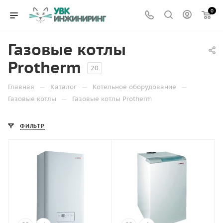
0
Газовые котлы
Protherm
20
—
—
—
Главная
Каталог
Котельное оборудование
—
Газовые котлы
Газовые котлы Protherm
ФИЛЬТР