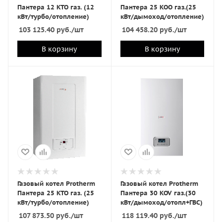
Пантера 12 KTO газ. (12
Пантера 25 KOO газ.(25
кВт/турбо/отопление)
кВт/дымоход/отопление)
103 125.40
руб.
/шт
104 458.20
руб.
/шт
В корзину
В корзину
Газовый котел Protherm
Газовый котел Protherm
Пантера 25 KTO газ. (25
Пантера 30 KOV газ.(30
кВт/турбо/отопление)
кВт/дымоход/отопл+ГВС)
107 873.50
руб.
/шт
118 119.40
руб.
/шт