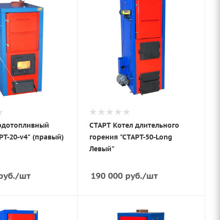
рдотопливный
СТАРТ Котел длительного
РТ-20-v4" (правый)
горения "СТАРТ-50-Long
Левый"
руб.
/шт
190 000
руб.
/шт