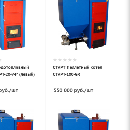
рдотопливный
СТАРТ Пеллетный котел
РТ-20-v4" (левый)
СТАРТ-100-GR
руб.
/шт
550 000
руб.
/шт