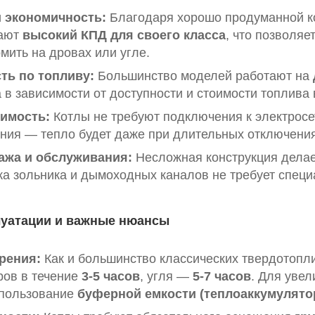
 экономичность:
Благодаря хорошо продуманной ко
ают
высокий КПД для своего класса
, что позволяе
мить на дровах или угле.
ть по топливу:
Большинство моделей работают на
 в зависимости от доступности и стоимости топлива 
имость:
Котлы не требуют подключения к электросе
ния — тепло будет даже при длительных отключения
ажа и обслуживания:
Несложная конструкция делае
ка зольника и дымоходных каналов не требует спец
луатации и важные нюансы
рения:
Как и большинство классических твердотопл
ров в течение
3-5 часов
, угля —
5-7 часов
. Для уве
пользование
буферной емкости (теплоаккумулято