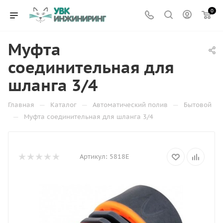
0
Муфта
соединительная для
шланга 3/4
—
—
—
Главная
Каталог
Автоматический полив
Бытовой
—
Муфта соединительная для шланга 3/4
Артикул:
5818Е