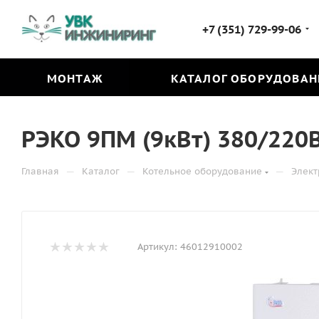
+7 (351) 729-99-06
МОНТАЖ
КАТАЛОГ ОБОРУДОВАН
РЭКО 9ПМ (9кВт) 380/220
—
—
—
Главная
Каталог
Котельное оборудование
Элект
Артикул:
46012910002