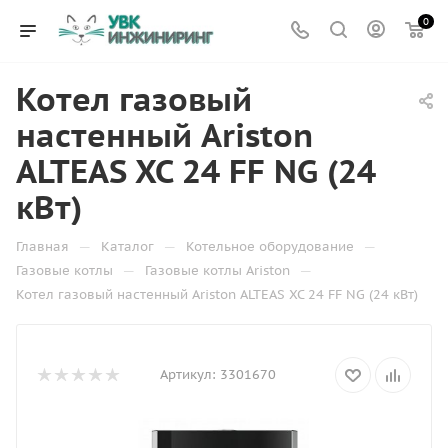
0
Котел газовый
настенный Ariston
ALTEAS XC 24 FF NG (24
кВт)
—
—
—
Главная
Каталог
Котельное оборудование
—
—
Газовые котлы
Газовые котлы Ariston
Котел газовый настенный Ariston ALTEAS XC 24 FF NG (24 кВт)
Артикул:
3301670