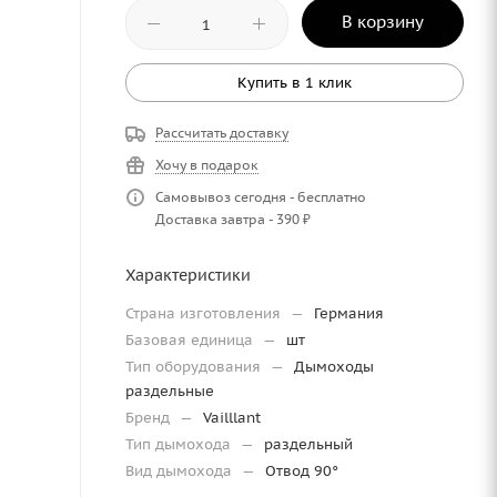
В корзину
Купить в 1 клик
Рассчитать доставку
Хочу в подарок
Самовывоз сегодня - бесплатно
Доставка завтра - 390 ₽
Характеристики
Страна изготовления
—
Германия
Базовая единица
—
шт
Тип оборудования
—
Дымоходы
раздельные
Бренд
—
Vailllant
Тип дымохода
—
раздельный
Вид дымохода
—
Отвод 90°