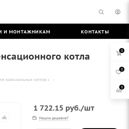
М И МОНТАЖНИКАМ
КОНТАКТЫ
0
денсационного котла
0
—
для коаксиальных котлов
0
1 722.15
руб.
/шт
Нашли дешевле?