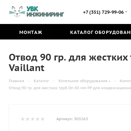
+7 (351) 729-99-06
МОНТАЖ
КАТАЛОГ ОБОРУДОВАН
Отвод 90 гр. для жестких
Vaillant
—
—
—
Главная
Каталог
Котельное оборудование
Комп
Отвод 90 гр. для жестких труб Dn 80 мм PP для конденсационно
Артикул:
303263