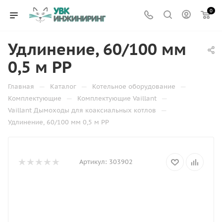
0
Удлинение, 60/100 мм
0,5 м РР
—
—
—
Главная
Каталог
Котельное оборудование
—
—
Комплектующие
Комплектующие Vaillant
—
Vaillant Дымоходы для коаксиальных котлов
Удлинение, 60/100 мм 0,5 м РР
Артикул:
303902