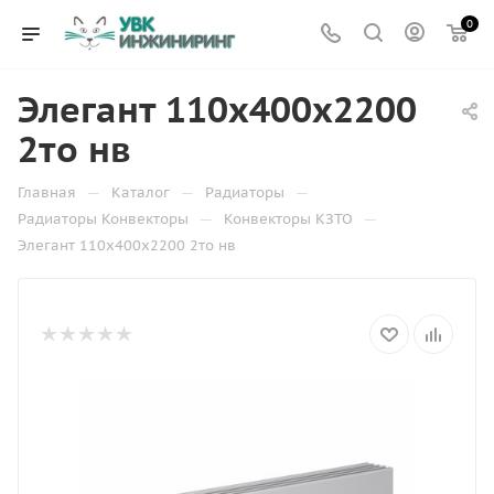
0
Элегант 110x400x2200
2то нв
—
—
—
Главная
Каталог
Радиаторы
—
—
Радиаторы Конвекторы
Конвекторы КЗТО
Элегант 110x400x2200 2то нв