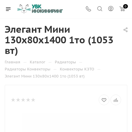
0
Элегант Мини
130x80x1400 1то (1053
вт)
—
—
—
Главная
Каталог
Радиаторы
—
—
Радиаторы Конвекторы
Конвекторы КЗТО
Элегант Мини 130x80x1400 1то (1053 вт)