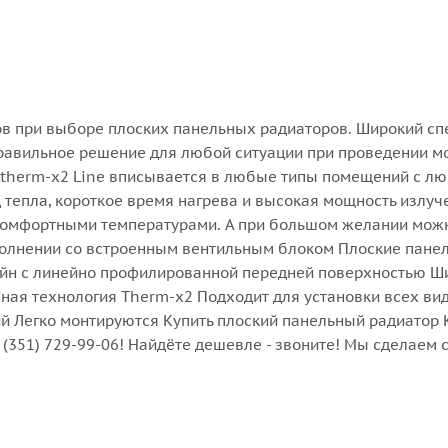
ов при выборе плоских панельных радиаторов. Широкий сп
равильное решение для любой ситуации при проведении м
е therm-x2 Line вписывается в любые типы помещений с л
тепла, короткое время нагрева и высокая мощность излуч
с комфортными температурами. А при большом желании мож
полнении со встроенным вентильным блоком Плоские пане
айн с линейно профилированной передней поверхностью Ш
ая технология Therm-x2 Подходит для установки всех ви
 Легко монтируются Купить плоский панельный радиатор 
8 (351) 729-99-06! Найдёте дешевле - звоните! Мы сделаем 