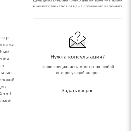
Цена действительна только для интернет-магазина
и может отличаться от цен в розничных магазинах
ектр
онтажа.
юбым
Нужна консультация?
ения
но
Наши специалисты ответят на любой
льные
интересующий вопрос
ирокий
дов
Задать вопрос
Kermi
самое