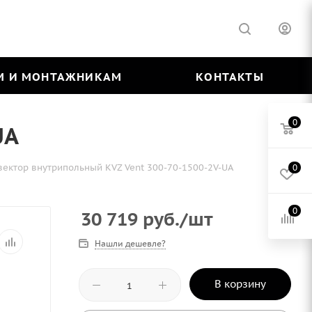
М И МОНТАЖНИКАМ
КОНТАКТЫ
0
UA
вектор внутрипольный KVZ Vent 300-70-1500-2V-UA
0
0
30 719
руб.
/шт
Нашли дешевле?
В корзину