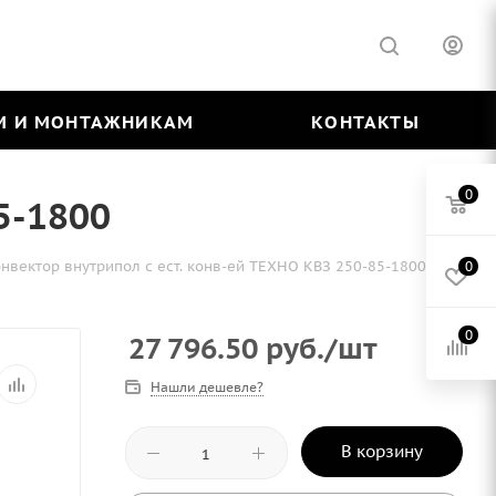
М И МОНТАЖНИКАМ
КОНТАКТЫ
0
5-1800
нвектор внутрипол с ест. конв-ей ТЕХНО КВЗ 250-85-1800
0
0
27 796.50
руб.
/шт
Нашли дешевле?
В корзину