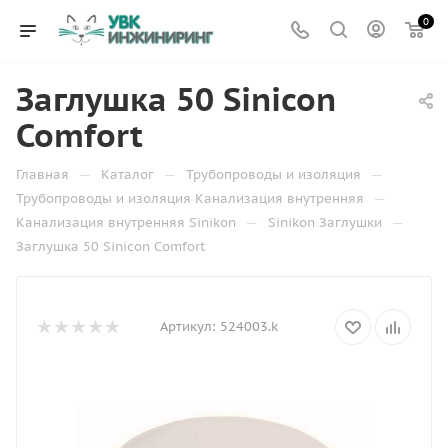
0
Заглушка 50 Sinicon
Comfort
—
—
—
Главная
Каталог
Трубопроводы и изоляция
—
Трубопроводы и изоляция Канализация внутренняя
—
—
Канализация внутренняя Sinikon
Sinikon Заглушки
Заглушка 50 Sinicon Comfort
Артикул:
524003.k