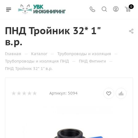
0
ПНД Тройник 32* 1"
в.р.
—
—
—
Главная
Каталог
Трубопроводы и изоляция
—
—
Трубопроводы и изоляция ПНД
ПНД Фитинги
ПНД Тройник 32* 1" в.р.
Артикул:
5094