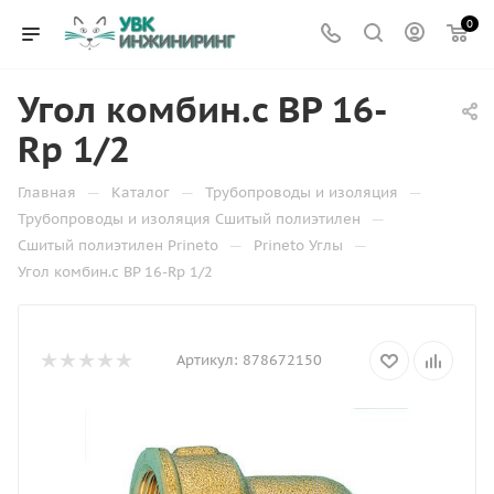
0
Угол комбин.с ВР 16-
Rp 1/2
—
—
—
Главная
Каталог
Трубопроводы и изоляция
—
Трубопроводы и изоляция Сшитый полиэтилен
—
—
Сшитый полиэтилен Prineto
Prineto Углы
Угол комбин.с ВР 16-Rp 1/2
Артикул:
878672150