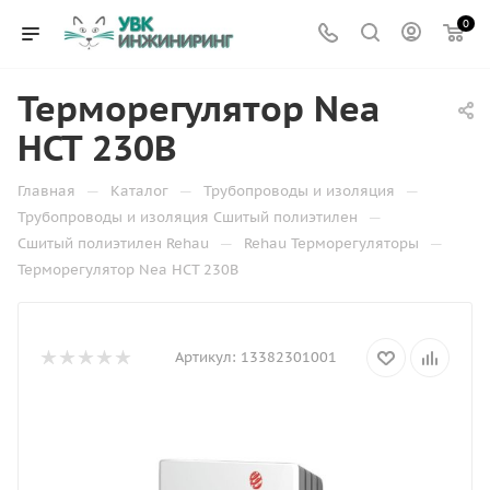
0
Терморегулятор Nea
HCT 230B
—
—
—
Главная
Каталог
Трубопроводы и изоляция
—
Трубопроводы и изоляция Сшитый полиэтилен
—
—
Сшитый полиэтилен Rehau
Rehau Терморегуляторы
Терморегулятор Nea HCT 230B
Артикул:
13382301001