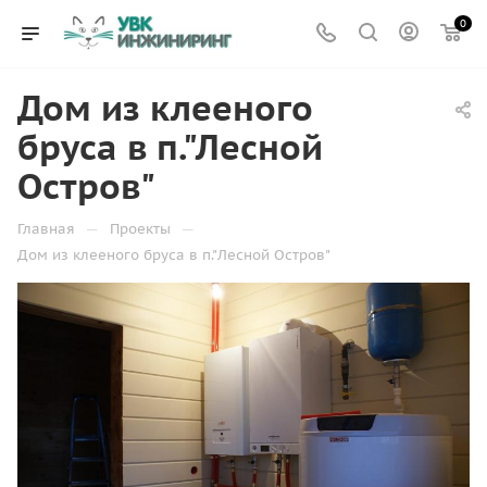
0
Дом из клееного
бруса в п."Лесной
Остров"
—
—
Главная
Проекты
Дом из клееного бруса в п."Лесной Остров"