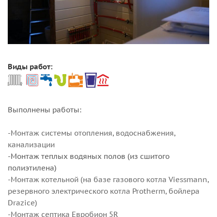
Виды работ:
Выполнены работы:
-
Монт
аж системы отопления, водоснабжения,
канализации
-Монтаж теплых водяных полов (
из
сшитого
полиэтилена)
-Монтаж котельно
й
(
на базе
газового котла Viessmann,
резервного электрического котла Protherm, бойлера
Drazice
)
-Монтаж септика
Евробион 5R