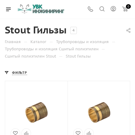
0
Stout Гильзы
4
—
—
—
Главная
Каталог
Трубопроводы и изоляция
—
Трубопроводы и изоляция Сшитый полиэтилен
—
Сшитый полиэтилен Stout
Stout Гильзы
ФИЛЬТР