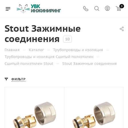
0
Stout Зажимные
соединения
10
—
—
—
Главная
Каталог
Трубопроводы и изоляция
—
Трубопроводы и изоляция Сшитый полиэтилен
—
Сшитый полиэтилен Stout
Stout Зажимные соединения
ФИЛЬТР